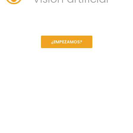
¿EMPEZAMOS?
¿Tienes un proyecto en
mente?
Estamos listos para ayudarte a hacerlo realidad. Desde el
diseño hasta la puesta en marcha, te acompañamos en
cada paso.