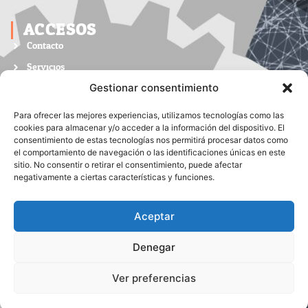
ACCESOS
Contacto
Servicios
Nosotros
Gestionar consentimiento
LINKS
Para ofrecer las mejores experiencias, utilizamos tecnologías como las
cookies para almacenar y/o acceder a la información del dispositivo. El
List Item #1
consentimiento de estas tecnologías nos permitirá procesar datos como
el comportamiento de navegación o las identificaciones únicas en este
List Item #2
sitio. No consentir o retirar el consentimiento, puede afectar
negativamente a ciertas características y funciones.
List Item #3
SOCIAL MEDIA
Aceptar
Denegar
Ver preferencias