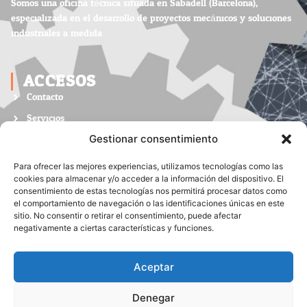
Somos una oficina técnica situada en Sabadell (Barcelona),
especializada en el desarrollo de proyectos mecánicos y soluciones
industriales a medida.
ACCESOS
Contacto
Servicios
Nosotros
Gestionar consentimiento
LINKS
Para ofrecer las mejores experiencias, utilizamos tecnologías como las
cookies para almacenar y/o acceder a la información del dispositivo. El
List Item #1
consentimiento de estas tecnologías nos permitirá procesar datos como
el comportamiento de navegación o las identificaciones únicas en este
List Item #2
sitio. No consentir o retirar el consentimiento, puede afectar
negativamente a ciertas características y funciones.
List Item #3
SOCIAL MEDIA
Aceptar
Denegar