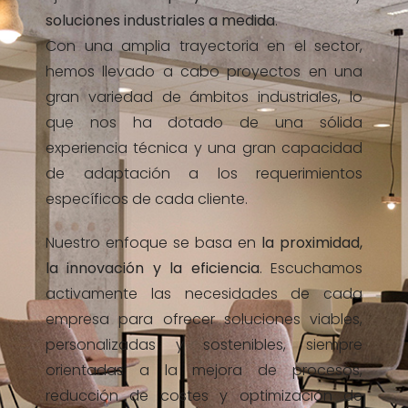
soluciones industriales a medida
.
Con una amplia trayectoria en el sector,
hemos llevado a cabo proyectos en una
gran variedad de ámbitos industriales, lo
que nos ha dotado de una sólida
experiencia técnica y una gran capacidad
de adaptación a los requerimientos
específicos de cada cliente.
Nuestro enfoque se basa en
la proximidad,
la innovación y la eficiencia
. Escuchamos
activamente las necesidades de cada
empresa para ofrecer soluciones viables,
personalizadas y sostenibles, siempre
orientadas a la mejora de procesos,
reducción de costes y optimización de