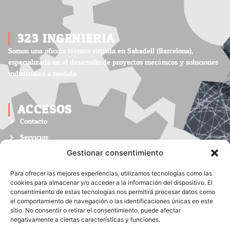
323 INGENIERIA
Somos una oficina técnica situada en Sabadell (Barcelona),
especializada en el desarrollo de proyectos mecánicos y soluciones
industriales a medida.
ACCESOS
Contacto
Servicios
Nosotros
Gestionar consentimiento
LINKS
Para ofrecer las mejores experiencias, utilizamos tecnologías como las
cookies para almacenar y/o acceder a la información del dispositivo. El
List Item #1
consentimiento de estas tecnologías nos permitirá procesar datos como
el comportamiento de navegación o las identificaciones únicas en este
List Item #2
sitio. No consentir o retirar el consentimiento, puede afectar
negativamente a ciertas características y funciones.
List Item #3